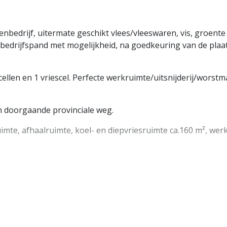
bedrijf, uitermate geschikt vlees/vleeswaren, vis, groente e
 bedrijfspand met mogelijkheid, na goedkeuring van de plaa
ellen en 1 vriescel. Perfecte werkruimte/uitsnijderij/worstm
n doorgaande provinciale weg.
uimte, afhaalruimte, koel- en diepvriesruimte ca.160 m², werkp
derhoud.
eerplaatsen.
en betonafwerking.