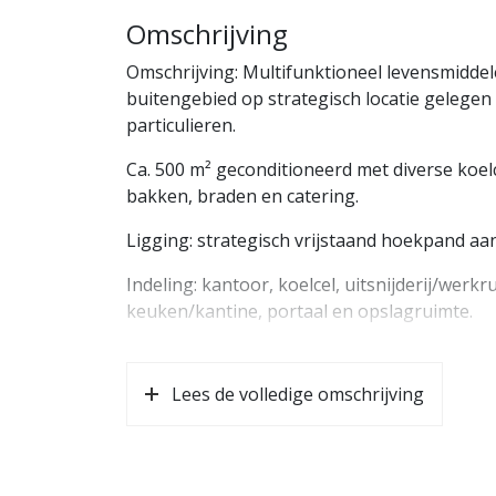
Omschrijving
Omschrijving: Multifunktioneel levensmiddelen
buitengebied op strategisch locatie gelegen
particulieren.
Ca. 500 m² geconditioneerd met diverse koelc
bakken, braden en catering.
Ligging: strategisch vrijstaand hoekpand aa
Indeling: kantoor, koelcel, uitsnijderij/werkr
keuken/kantine, portaal en opslagruimte.
Staat van onderhoud: correcte staat van on
Lees de volledige omschrijving
Parkeren: ruimschoots ca. 10-tal eigen park
Buitenterrein: voorzijde klinkerbestrating 
Loadingdock: 1 dockshelter.