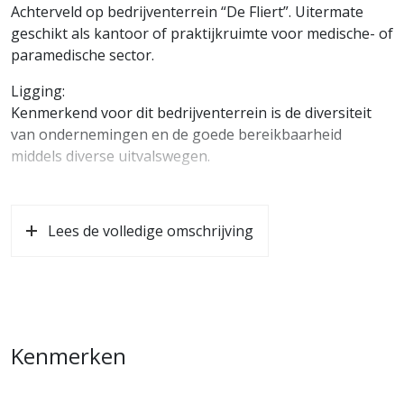
Achterveld op bedrijventerrein “De Fliert”. Uitermate
geschikt als kantoor of praktijkruimte voor medische- of
paramedische sector.
Ligging:
Kenmerkend voor dit bedrijventerrein is de diversiteit
van ondernemingen en de goede bereikbaarheid
middels diverse uitvalswegen.
Locatie en bereikbaarheid:
De op- en afritten van de Rijksweg A30 bevinden zich op
Lees de volledige omschrijving
6 minuten afstand en zorgen voor een directe
verbinding met de Rijkswegen A1, A12 en de A28.
Ook middels openbaar vervoer is het object goed
bereikbaar, de dichtstbijzijnde bushalte ligt op slechts
260 meter loopafstand. Vanaf Amersfoort Centraal
Kenmerken
(waar geparkeerd kan worden) zijn er elk half uur 43
minuten durende treinverbindingen naar de Luchthaven
Schiphol.