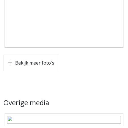
huurprijs, exclusief omzetbelasting, zodanig verhoogd
dat het voor verhuurder ontstane nadeel volledig wordt
gecompenseerd.
* Voor meer informatie of afspraak voor bezichtiging
verzoeken wij u contact op te nemen met Bianca
Timmer, tel. 06-25064798.
Bekijk meer foto's
Overige media