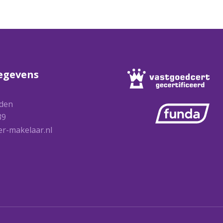
egevens
den
39
r-makelaar.nl