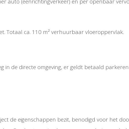
er auto (eenrichtingverkeer) en per openbaar vervo
let. Totaal ca. 110 m² verhuurbaar vloeroppervlak.
 in de directe omgeving, er geldt betaald parkeren
object de eigenschappen bezit, benodigd voor het d